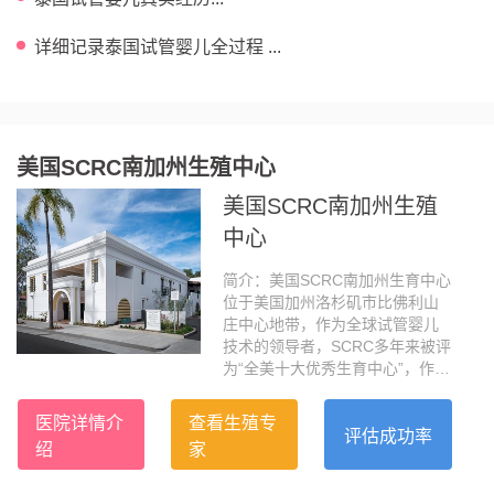
详细记录泰国试管婴儿全过程 ...
美国SCRC南加州生殖中心
美国SCRC南加州生殖
中心
简介：美国SCRC南加州生育中心
位于美国加州洛杉矶市比佛利山
庄中心地带，作为全球试管婴儿
技术的领导者，SCRC多年来被评
为“全美十大优秀生育中心”，作为
加州最大的IVF医疗集团，SCRC
被公认为医疗业的黄金标准，大
医院详情介
查看生殖专
龄自卵活产成功率全美第一，高
评估成功率
绍
家
达63.6%。SCRC坐落于美国加州
洛杉矶市比弗利山庄的黄金地