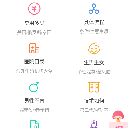
带，其专家团队拥有近30年的试
管婴儿经验，早在上个世纪1993
年，美国SCRC的生育专家就完成
了美国西海岸第一例卵母细胞胞
具体流程
费用多少
浆内单精子注射（ICSI）的试管案
例，显著提高了卵子体外受精的
条件/注意事项
美国/俄罗斯/泰国
成功率。...
医院目录
生男生女
海外生殖机构大全
个性定制/龙凤胎
男性不育
技术如何
弱精/少精/无精
第三代/成功率