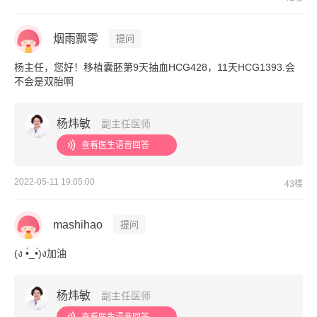
烟雨飘零
提问
杨主任，您好！移植囊胚第9天抽血HCG428，11天HCG1393.会
不会是双胎啊
杨炜敏
副主任医师
查看医生语音回答
2022-05-11 19:05:00
43楼
mashihao
提问
(ง •̀_•́)ง加油
杨炜敏
副主任医师