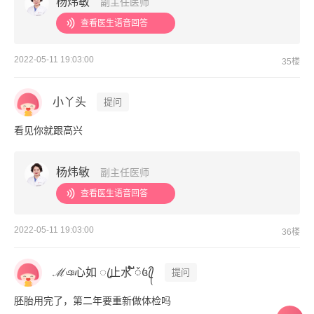
杨炜敏
副主任医师
查看医生语音回答
2022-05-11 19:03:00
35楼
小丫头
提问
看见你就跟高兴
杨炜敏
副主任医师
查看医生语音回答
2022-05-11 19:03:00
36楼
ℳঞ心如 ꦿ止水 ໌້ᮨ꧔ꦿ᭄
提问
胚胎用完了，第二年要重新做体检吗