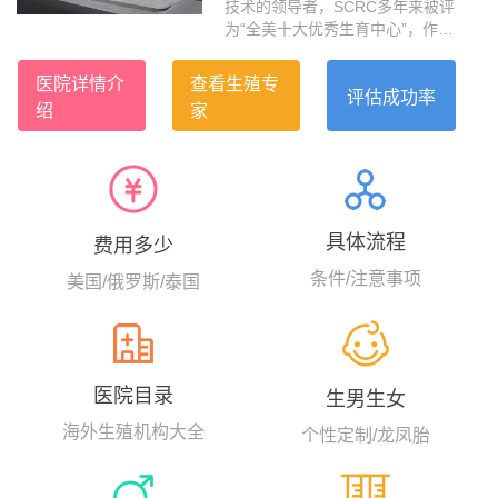
技术的领导者，SCRC多年来被评
为“全美十大优秀生育中心”，作为
加州最大的IVF医疗集团，SCRC
被公认为医疗业的黄金标准，大
医院详情介
查看生殖专
龄自卵活产成功率全美第一，高
评估成功率
绍
家
达63.6%。SCRC坐落于美国加州
洛杉矶市比弗利山庄的黄金地
带，其专家团队拥有近30年的试
管婴儿经验，早在上个世纪1993
年，美国SCRC的生育专家就完成
了美国西海岸第一例卵母细胞胞
具体流程
费用多少
浆内单精子注射（ICSI）的试管案
例，显著提高了卵子体外受精的
条件/注意事项
美国/俄罗斯/泰国
成功率。...
医院目录
生男生女
海外生殖机构大全
个性定制/龙凤胎