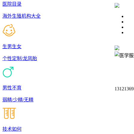
医院目录
海外生殖机构大全
生男生女
个性定制/龙凤胎
男性不育
13121369
弱精/少精/无精
技术如何