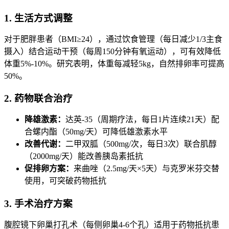
1. 生活方式调整
对于肥胖患者（BMI≥24），通过饮食管理（每日减少1/3主食
摄入）结合运动干预（每周150分钟有氧运动），可有效降低
体重5%-10%。研究表明，体重每减轻5kg，自然排卵率可提高
50%。
2. 药物联合治疗
降雄激素：
达英-35（周期疗法，每日1片连续21天）配
合螺内酯（50mg/天）可降低雄激素水平
改善代谢：
二甲双胍（500mg/次，每日3次）联合肌醇
（2000mg/天）能改善胰岛素抵抗
促排卵方案：
来曲唑（2.5mg/天×5天）与克罗米芬交替
使用，可突破药物抵抗
3. 手术治疗方案
腹腔镜下卵巢打孔术（每侧卵巢4-6个孔）适用于药物抵抗患