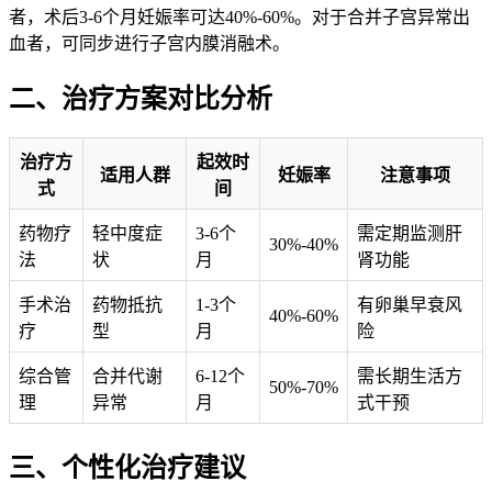
者，术后3-6个月妊娠率可达40%-60%。对于合并子宫异常出
血者，可同步进行子宫内膜消融术。
二、治疗方案对比分析
治疗方
起效时
适用人群
妊娠率
注意事项
式
间
药物疗
轻中度症
3-6个
需定期监测肝
30%-40%
法
状
月
肾功能
手术治
药物抵抗
1-3个
有卵巢早衰风
40%-60%
疗
型
月
险
综合管
合并代谢
6-12个
需长期生活方
50%-70%
理
异常
月
式干预
三、个性化治疗建议