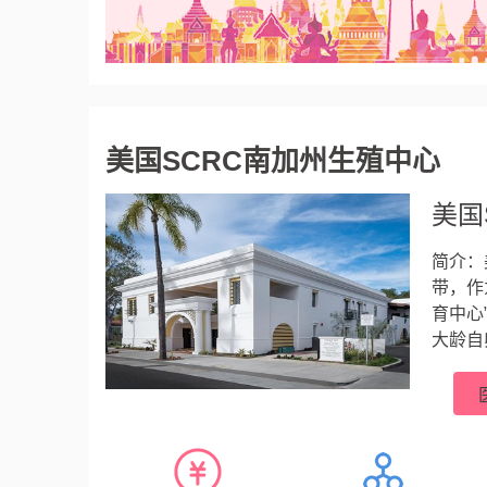
美国SCRC南加州生殖中心
美国
简介：
带，作
育中心
大龄自
比弗利
世纪1
浆内单