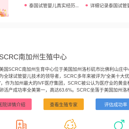
泰国试管婴儿真实经历...
详细记录泰国试管
全过程 ...
SCRC南加州生殖中心
美国SCRC南加州生育中心位于美国加州洛杉矶市比佛利山庄中
为全球试管婴儿技术的领导者，SCRC多年来被评为“全美十大
”，作为加州最大的IVF医疗集团，SCRC被公认为医疗业的黄金
卵活产成功率全美第一，高达63.6%。SCRC坐落于美国加州洛
山庄的黄金地带，其专家团队拥有近30年的试管婴儿经验，早在
993年，美国SCRC的生育专家就完成了美国西海岸第一例卵母
医院详情介绍
查看生殖专家
评估成功率
精子注射（ICSI）的试管案例，显著提高了卵子体外受精的成功率。