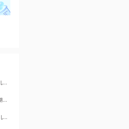
儿成
期与
儿成