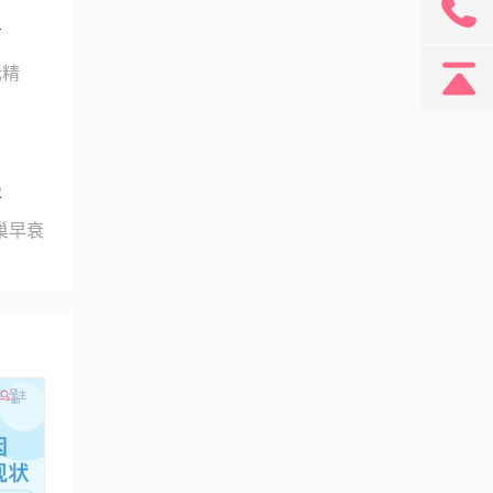
131
育
无精
孕
巢早衰