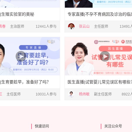
|生殖实验室的奥秘
专家直播|不孕不育病因及诊治的临
清春
主治医师
12441人参与
张云山
主任医师
1349
|生育要趁早，准备好了吗？
医生直播|试管婴儿常见误区有哪些
红
主任医师
10031人参与
杨炜敏
副主任医师
892
快速访问
关注公众号