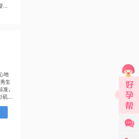
婴儿
心地
优秀生
标准，
杉矶市
上个
细胞胞
...