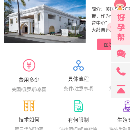
简介：美国SCR
带，作为全球试管
育中心”，作为加州
大龄自卵活产成功率
比弗利山庄的黄金
世纪1993年，美
医院详情介
浆内单精子注射（I
131
医院
具体流程
费用多少
海外生殖
条件/注意事项
美国/俄罗斯/泰国
技术如何
生殖
有何限制
第三代/成功率
海外生殖
法律顾问/相关政策