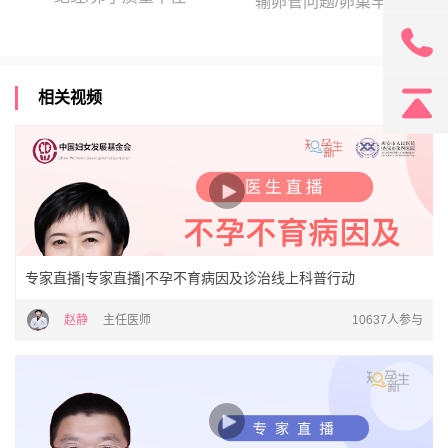
输卵管问题/卵巢早衰
131
相关视频
专家直播|专家直播|不孕不育病因及诊治线上科普行动
赵静
主任医师
10637人参与