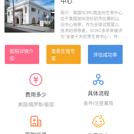
中心
简介：美国SCRC南加州生育中心
位于美国加州洛杉矶市比佛利山
庄中心地带，作为全球试管婴儿
技术的领导者，SCRC多年来被评
为“全美十大优秀生育中心”，作为
加州最大的IVF医疗集团，SCRC
被公认为医疗业的黄金标准，大
医院详情介
查看生殖专
龄自卵活产成功率全美第一，高
评估成功率
绍
家
达63.6%。SCRC坐落于美国加州
洛杉矶市比弗利山庄的黄金地
带，其专家团队拥有近30年的试
管婴儿经验，早在上个世纪1993
年，美国SCRC的生育专家就完成
了美国西海岸第一例卵母细胞胞
具体流程
费用多少
浆内单精子注射（ICSI）的试管案
例，显著提高了卵子体外受精的
条件/注意事项
美国/俄罗斯/泰国
成功率。...