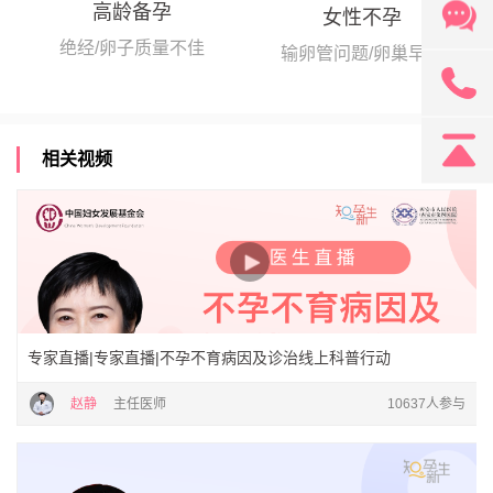
高龄备孕
女性不孕
绝经/卵子质量不佳
输卵管问题/卵巢早衰
131
相关视频
专家直播|专家直播|不孕不育病因及诊治线上科普行动
赵静
主任医师
10637人参与