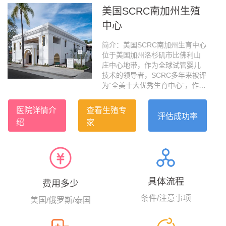
美国SCRC南加州生殖
中心
简介：美国SCRC南加州生育中心
位于美国加州洛杉矶市比佛利山
庄中心地带，作为全球试管婴儿
技术的领导者，SCRC多年来被评
为“全美十大优秀生育中心”，作为
加州最大的IVF医疗集团，SCRC
被公认为医疗业的黄金标准，大
医院详情介
查看生殖专
龄自卵活产成功率全美第一，高
评估成功率
绍
家
达63.6%。SCRC坐落于美国加州
洛杉矶市比弗利山庄的黄金地
带，其专家团队拥有近30年的试
管婴儿经验，早在上个世纪1993
年，美国SCRC的生育专家就完成
了美国西海岸第一例卵母细胞胞
具体流程
费用多少
浆内单精子注射（ICSI）的试管案
例，显著提高了卵子体外受精的
条件/注意事项
美国/俄罗斯/泰国
成功率。...