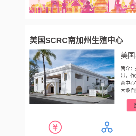
美国SCRC南加州生殖中心
美国
简介：
带，作
育中心
大龄自
比弗利
世纪1
浆内单