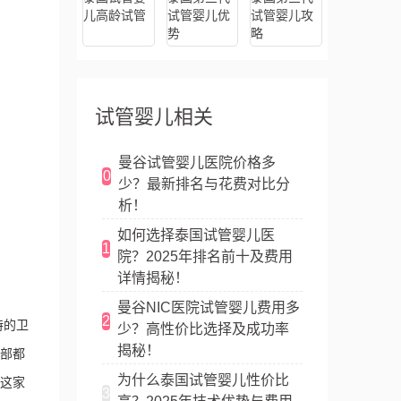
儿高龄试管
试管婴儿优
试管婴儿攻
势
略
试管婴儿相关
曼谷试管婴儿医院价格多
0
少？最新排名与花费对比分
析！
如何选择泰国试管婴儿医
1
院？2025年排名前十及费用
详情揭秘！
曼谷NIC医院试管婴儿费用多
2
特的卫
少？高性价比选择及成功率
揭秘！
部都
为什么泰国试管婴儿性价比
这家
3