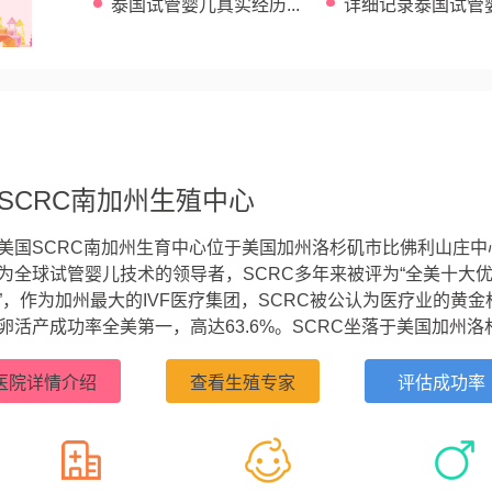
泰国试管婴儿真实经历...
详细记录泰国试管
全过程 ...
SCRC南加州生殖中心
美国SCRC南加州生育中心位于美国加州洛杉矶市比佛利山庄中
为全球试管婴儿技术的领导者，SCRC多年来被评为“全美十大
”，作为加州最大的IVF医疗集团，SCRC被公认为医疗业的黄金
卵活产成功率全美第一，高达63.6%。SCRC坐落于美国加州洛
山庄的黄金地带，其专家团队拥有近30年的试管婴儿经验，早在
993年，美国SCRC的生育专家就完成了美国西海岸第一例卵母
医院详情介绍
查看生殖专家
评估成功率
精子注射（ICSI）的试管案例，显著提高了卵子体外受精的成功率。