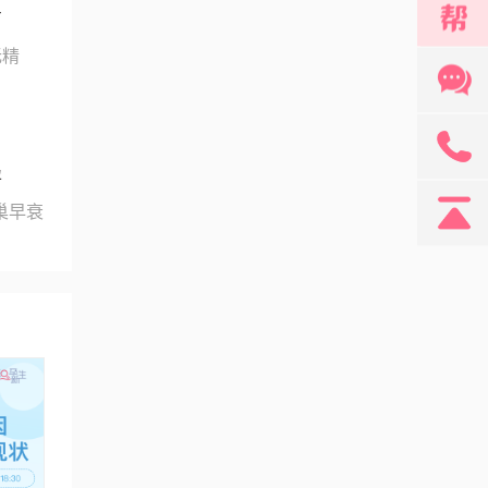
育
无精
131
孕
巢早衰