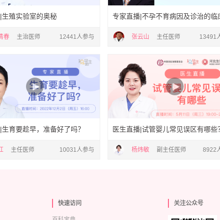
|生殖实验室的奥秘
专家直播|不孕不育病因及诊治的临
清春
主治医师
12441人参与
张云山
主任医师
1349
|生育要趁早，准备好了吗？
医生直播|试管婴儿常见误区有哪些
红
主任医师
10031人参与
杨炜敏
副主任医师
892
快速访问
关注公众号
百科宝典