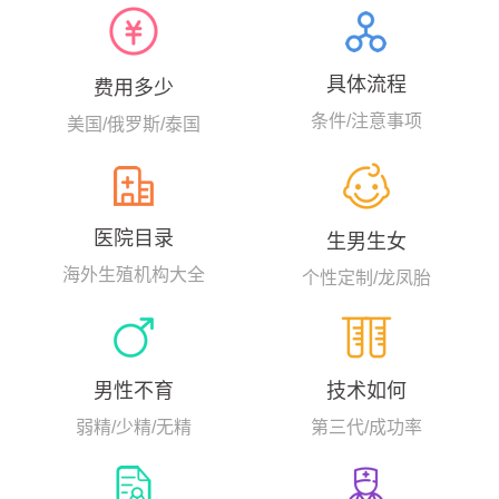
带，其专家团队拥有近30年的试
管婴儿经验，早在上个世纪1993
年，美国SCRC的生育专家就完成
了美国西海岸第一例卵母细胞胞
具体流程
费用多少
浆内单精子注射（ICSI）的试管案
例，显著提高了卵子体外受精的
条件/注意事项
美国/俄罗斯/泰国
成功率。...
医院目录
生男生女
海外生殖机构大全
个性定制/龙凤胎
男性不育
技术如何
弱精/少精/无精
第三代/成功率