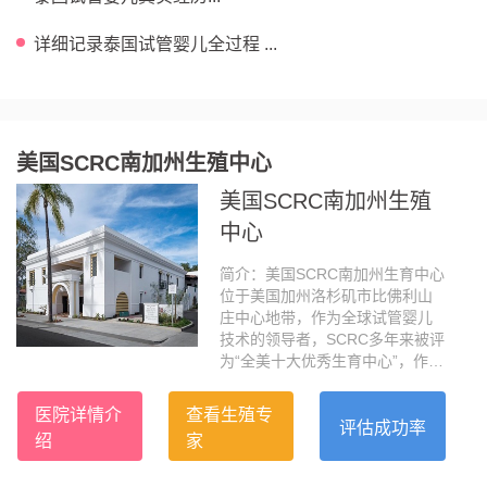
详细记录泰国试管婴儿全过程 ...
美国SCRC南加州生殖中心
美国SCRC南加州生殖
中心
简介：美国SCRC南加州生育中心
位于美国加州洛杉矶市比佛利山
庄中心地带，作为全球试管婴儿
技术的领导者，SCRC多年来被评
为“全美十大优秀生育中心”，作为
加州最大的IVF医疗集团，SCRC
被公认为医疗业的黄金标准，大
医院详情介
查看生殖专
龄自卵活产成功率全美第一，高
评估成功率
绍
家
达63.6%。SCRC坐落于美国加州
洛杉矶市比弗利山庄的黄金地