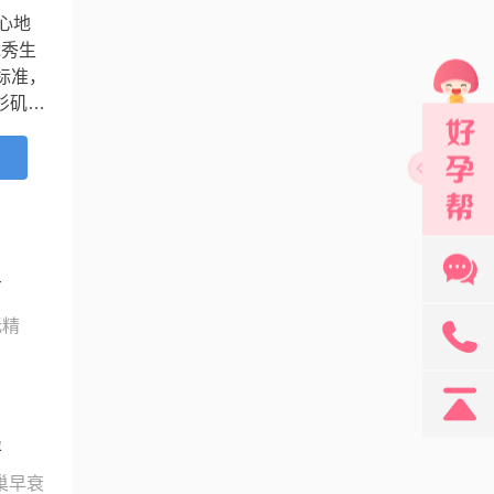
心地
优秀生
标准，
杉矶市
上个
细胞胞
...
育
无精
131
孕
巢早衰