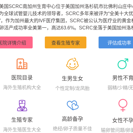
美国SCRC南加州生育中心位于美国加州洛杉矶市比佛利山庄中
为全球试管婴儿技术的领导者，SCRC多年来被评为“全美十大
”，作为加州最大的IVF医疗集团，SCRC被公认为医疗业的黄金
卵活产成功率全美第一，高达63.6%。SCRC坐落于美国加州洛
山庄的黄金地带，其专家团队拥有近30年的试管婴儿经验，早在
993年，美国SCRC的生育专家就完成了美国西海岸第一例卵母
医院详情介绍
查看生殖专家
评估成功率
精子注射（ICSI）的试管案例，显著提高了卵子体外受精的成功率。
医院目录
男性不
生男生女
海外生殖机构大全
弱精/少精/
个性定制/龙凤胎
高龄备孕
生殖专家
女性不
绝经/卵子质量不佳
海外生殖医生大全
输卵管问题/卵