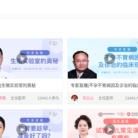
|生殖实验室的奥秘
专家直播|不孕不育病因及诊治的临
清春
主治医师
12441人参与
张云山
主任医师
1349