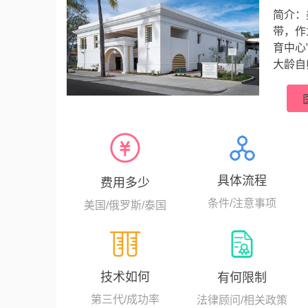
简介：
带，作
育中心
大龄自
比弗利
世纪1
浆内单
具体流程
费用多少
条件/注意事项
美国/俄罗斯/泰国
技术如何
有何限制
第三代/成功率
法律顾问/相关政策