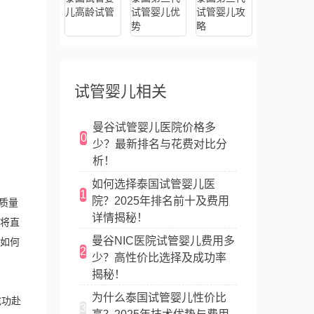
儿高龄试管
试管婴儿优
试管婴儿攻
势
略
试管婴儿相关
曼谷试管婴儿医院价格多
0
少？最新排名与花费对比分
析！
如何选择泰国试管婴儿医
1
院？2025年排名前十及费用
质量
详情揭秘！
将直
曼谷NIC医院试管婴儿费用多
如何
2
少？高性价比选择及成功率
揭秘！
为什么泰国试管婴儿性价比
成功赴
3