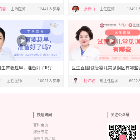
清春
主治医师
12441人参与
张云山
主任医师
1349
|生育要趁早，准备好了吗？
医生直播|试管婴儿常见误区有哪些
红
主任医师
10031人参与
杨炜敏
副主任医师
892
快速访问
关注公众号
百科宝典
海外专家
海外生殖机构