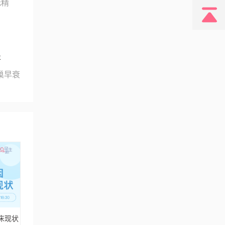
无精
孕
巢早衰
床现状