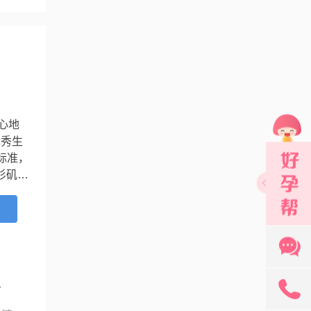
心地
优秀生
标准，
杉矶市
上个
细胞胞
...
131
育