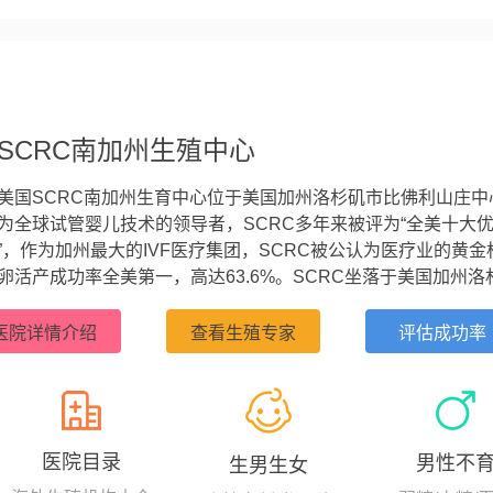
SCRC南加州生殖中心
美国SCRC南加州生育中心位于美国加州洛杉矶市比佛利山庄中
为全球试管婴儿技术的领导者，SCRC多年来被评为“全美十大
”，作为加州最大的IVF医疗集团，SCRC被公认为医疗业的黄金
卵活产成功率全美第一，高达63.6%。SCRC坐落于美国加州洛
山庄的黄金地带，其专家团队拥有近30年的试管婴儿经验，早在
993年，美国SCRC的生育专家就完成了美国西海岸第一例卵母
医院详情介绍
查看生殖专家
评估成功率
精子注射（ICSI）的试管案例，显著提高了卵子体外受精的成功率。
医院目录
男性不
生男生女