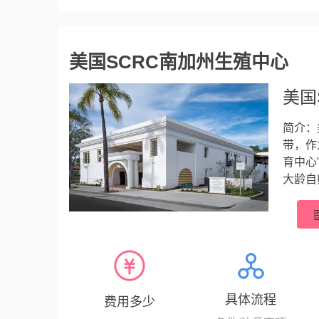
美国SCRC南加州生殖中心
美国
简介：
带，作
育中心
大龄自
比弗利
世纪1
浆内单
具体流程
费用多少