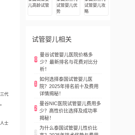
儿高龄试管
试管婴儿优
试管婴儿攻
势
略
试管婴儿相关
曼谷试管婴儿医院价格多
0
少？最新排名与花费对比分
析！
如何选择泰国试管婴儿医
1
院？2025年排名前十及费用
详情揭秘！
三代
曼谷NIC医院试管婴儿费用多
。
2
少？高性价比选择及成功率
揭秘！
人士
为什么泰国试管婴儿性价比
3