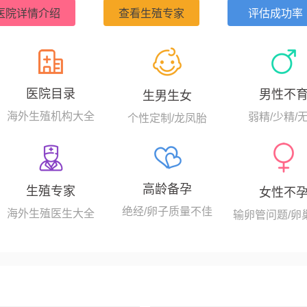
993年，美国SCRC的生育专家就完成了美国西海岸第一例卵母
医院详情介绍
查看生殖专家
评估成功率
精子注射（ICSI）的试管案例，显著提高了卵子体外受精的成功率。
医院目录
男性不
生男生女
海外生殖机构大全
弱精/少精/
个性定制/龙凤胎
高龄备孕
生殖专家
女性不
绝经/卵子质量不佳
海外生殖医生大全
输卵管问题/卵