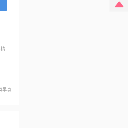
细胞胞
...
育
无精
孕
巢早衰