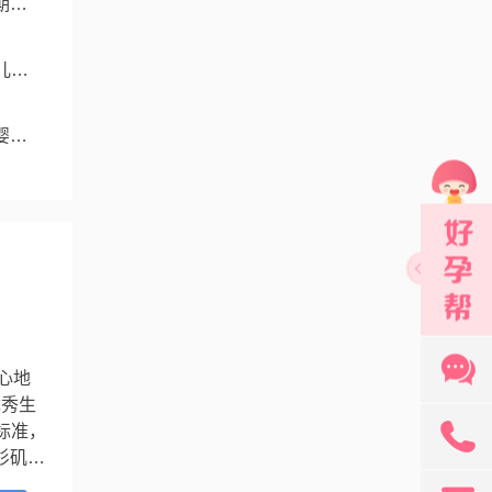
期与
儿成
婴儿
心地
优秀生
131
标准，
杉矶市
上个