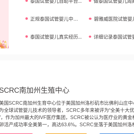
泰国试管婴儿自助平台...
做泰国试管婴儿周
费用介绍...
正规泰国试管婴儿中介
碧雅威医院试管婴
...
功率 ...
泰国试管婴儿真实经历...
详细记录泰国试管
全过程 ...
SCRC南加州生殖中心
美国SCRC南加州生育中心位于美国加州洛杉矶市比佛利山庄中
为全球试管婴儿技术的领导者，SCRC多年来被评为“全美十大
”，作为加州最大的IVF医疗集团，SCRC被公认为医疗业的黄金
卵活产成功率全美第一，高达63.6%。SCRC坐落于美国加州洛
山庄的黄金地带，其专家团队拥有近30年的试管婴儿经验，早在