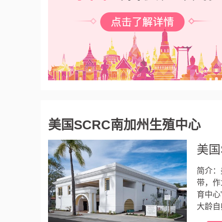
美国SCRC南加州生殖中心
美国
简介：
带，作
育中心
大龄自
比弗利